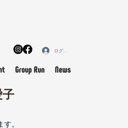
ログイン
nt
Group Run
News
愛子
ます。